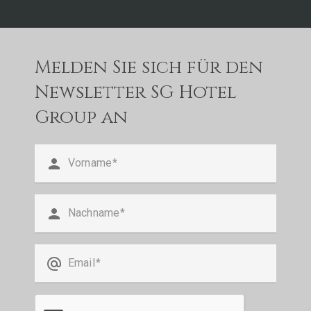
Melden Sie sich für den
Newsletter SG Hotel
Group an
person
Vorname
person
Nachname
alternate_email
Email